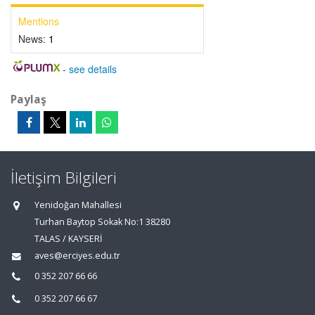
Mentions
News:
1
-
see details
Paylaş
İletişim Bilgileri
Yenidoğan Mahallesi
Turhan Baytop Sokak No:1 38280
TALAS / KAYSERİ
aves@erciyes.edu.tr
0 352 207 66 66
0 352 207 66 67