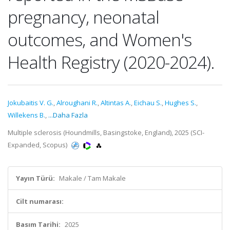
pregnancy, neonatal
outcomes, and Women's
Health Registry (2020-2024).
Jokubaitis V. G.
,
Alroughani R.
,
Altintas A.
,
Eichau S.
,
Hughes S.
,
Willekens B.
,
...Daha Fazla
Multiple sclerosis (Houndmills, Basingstoke, England), 2025 (SCI-
Expanded, Scopus)
Yayın Türü:
Makale / Tam Makale
Cilt numarası:
Basım Tarihi:
2025