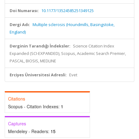
Doi Numarası:
10.1177/13524585251349125
Dergi Adı:
Multiple sclerosis (Houndmills, Basingstoke,
England)
Derginin Tarandığı İndeksler:
Science Citation Index
Expanded (SCI-EXPANDED), Scopus, Academic Search Premier,
PASCAL, BIOSIS, MEDLINE
Erciyes Üniversitesi Adresli:
Evet
Citations
Scopus - Citation Indexes:
1
Captures
Mendeley - Readers:
15