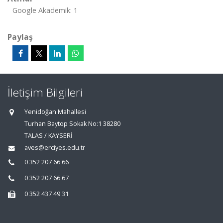
Google Akademik: 1
Paylaş
İletişim Bilgileri
Yenidoğan Mahallesi
Turhan Baytop Sokak No:1 38280
TALAS / KAYSERİ
aves@erciyes.edu.tr
0 352 207 66 66
0 352 207 66 67
0 352 437 49 31