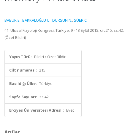
BABUR E.
,
BAKKALOĞLU U.
,
DURSUN N.
,
SÜER C.
41. Ulusal Fizyoloji Kongresi, Türkiye, 9 - 13 Eylül 2015, cilt.215, ss.42,
(Özet Bildiri)
Yayın Türü:
Bildiri / Özet Bildiri
Cilt numarası:
215
Basıldığı Ülke:
Türkiye
Sayfa Sayıları:
ss.42
Erciyes Üniversitesi Adresli:
Evet
Atıflar