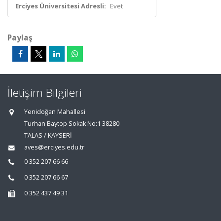
Erciyes Üniversitesi Adresli:
Evet
Paylaş
İletişim Bilgileri
Yenidoğan Mahallesi
Turhan Baytop Sokak No:1 38280
TALAS / KAYSERİ
aves@erciyes.edu.tr
0 352 207 66 66
0 352 207 66 67
0 352 437 49 31