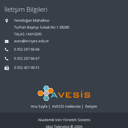
İletişim Bilgileri
Yenidoğan Mahallesi
Turhan Baytop Sokak No:1 38280
TALAS / KAYSERİ
aves@erciyes.edu.tr
0 352 207 66 66
0 352 207 66 67
0 352 437 49 31
Ana Sayfa
|
AVESİS Hakkında
|
İletişim
Akademik Veri Yönetim Sistemi
Abis Teknoloji
© 2026