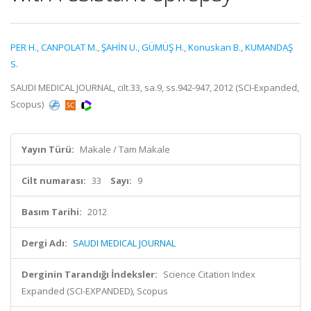
PER H.
,
CANPOLAT M.
,
ŞAHİN U.
,
GÜMÜŞ H.
,
Konuskan B.
,
KUMANDAŞ
S.
SAUDI MEDICAL JOURNAL, cilt.33, sa.9, ss.942-947, 2012 (SCI-Expanded,
Scopus)
Yayın Türü:
Makale / Tam Makale
Cilt numarası:
33
Sayı:
9
Basım Tarihi:
2012
Dergi Adı:
SAUDI MEDICAL JOURNAL
Derginin Tarandığı İndeksler:
Science Citation Index
Expanded (SCI-EXPANDED), Scopus