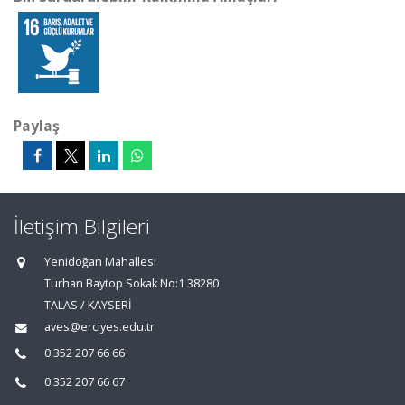
Paylaş
İletişim Bilgileri
Yenidoğan Mahallesi
Turhan Baytop Sokak No:1 38280
TALAS / KAYSERİ
aves@erciyes.edu.tr
0 352 207 66 66
0 352 207 66 67