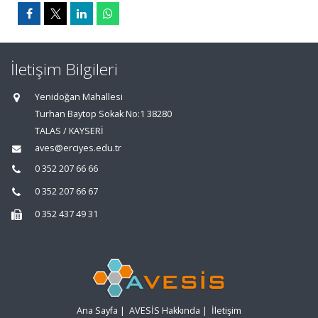
İletişim Bilgileri
Yenidoğan Mahallesi
Turhan Baytop Sokak No:1 38280
TALAS / KAYSERİ
aves@erciyes.edu.tr
0 352 207 66 66
0 352 207 66 67
0 352 437 49 31
Ana Sayfa
|
AVESİS Hakkında
|
İletişim