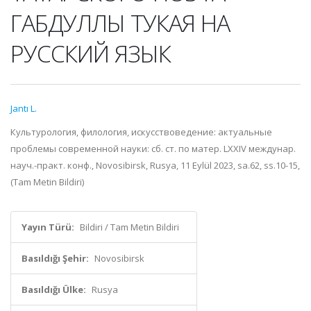
ГАБДУЛЛЫ ТУКАЯ НА
РУССКИЙ ЯЗЫК
Jantı L.
Культурология, филология, искусствоведение: актуальные
проблемы современной науки: сб. ст. по матер. LXXIV междунар.
науч.-практ. конф., Novosibirsk, Rusya, 11 Eylül 2023, sa.62, ss.10-15,
(Tam Metin Bildiri)
Yayın Türü:
Bildiri / Tam Metin Bildiri
Basıldığı Şehir:
Novosibirsk
Basıldığı Ülke:
Rusya