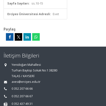
Sayfa Sayıları:
ss.10-15
Erciyes Üniversitesi Adresli:
Evet
Paylaş
İletişim Bilgileri
Yenidoğan Mahallesi
Turhan Baytop Sokak No:1 38280
TALAS / KAYSERİ
aves@erciyes.edu.tr
0 352 207 66 66
0 352 207 66 67
0 352 437 49 31