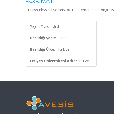
AKER A.
,
KAYA H.
Turkısh Physıcal Socıety 30 Th Internatıonal Congress,
Yayın Türü:
Bildiri
Basıldığı Şehir:
İstanbul
Basıldığı Ülke:
Türkiye
Erciyes Üniversitesi Adresli:
Evet