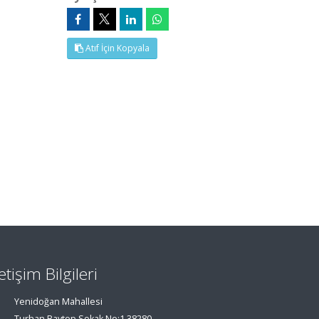
Atıf İçin Kopyala
letişim Bilgileri
Yenidoğan Mahallesi
Turhan Baytop Sokak No:1 38280