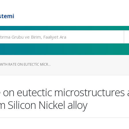
stemi
WTH RATE ON EUTECTIC MICR...
e on eutectic microstructures 
 Silicon Nickel alloy