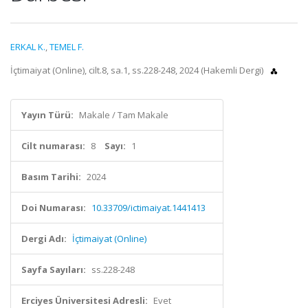
ERKAL K.
,
TEMEL F.
İçtimaiyat (Online), cilt.8, sa.1, ss.228-248, 2024 (Hakemli Dergi)
Yayın Türü:
Makale / Tam Makale
Cilt numarası:
8
Sayı:
1
Basım Tarihi:
2024
Doi Numarası:
10.33709/ictimaiyat.1441413
Dergi Adı:
İçtimaiyat (Online)
Sayfa Sayıları:
ss.228-248
Erciyes Üniversitesi Adresli:
Evet