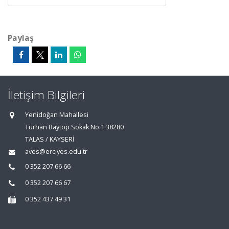
Paylaş
İletişim Bilgileri
Yenidoğan Mahallesi
Turhan Baytop Sokak No:1 38280
TALAS / KAYSERİ
aves@erciyes.edu.tr
0 352 207 66 66
0 352 207 66 67
0 352 437 49 31