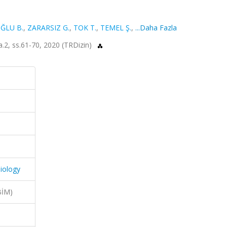
ĞLU B.
,
ZARARSIZ G.
,
TOK T.
,
TEMEL Ş.
,
...Daha Fazla
sa.2, ss.61-70, 2020 (TRDizin)
biology
BİM)