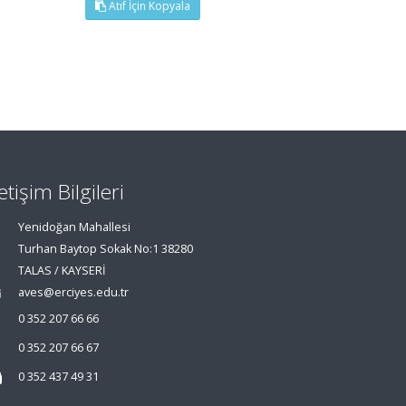
Atıf İçin Kopyala
letişim Bilgileri
Yenidoğan Mahallesi
Turhan Baytop Sokak No:1 38280
TALAS / KAYSERİ
aves@erciyes.edu.tr
0 352 207 66 66
0 352 207 66 67
0 352 437 49 31