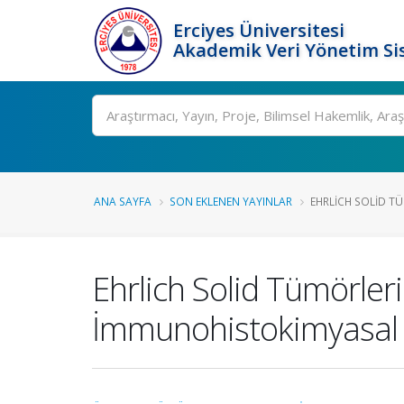
Erciyes Üniversitesi
Akademik Veri Yönetim Si
Ara
ANA SAYFA
SON EKLENEN YAYINLAR
EHRLICH SOLID TÜ
Ehrlich Solid Tümörler
İmmunohistokimyasal 