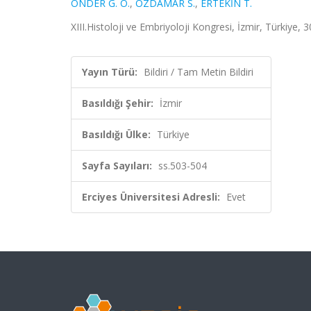
ÖNDER G. Ö.
,
ÖZDAMAR S.
,
ERTEKİN T.
XIII.Histoloji ve Embriyoloji Kongresi, İzmir, Türkiye,
Yayın Türü:
Bildiri / Tam Metin Bildiri
Basıldığı Şehir:
İzmir
Basıldığı Ülke:
Türkiye
Sayfa Sayıları:
ss.503-504
Erciyes Üniversitesi Adresli:
Evet