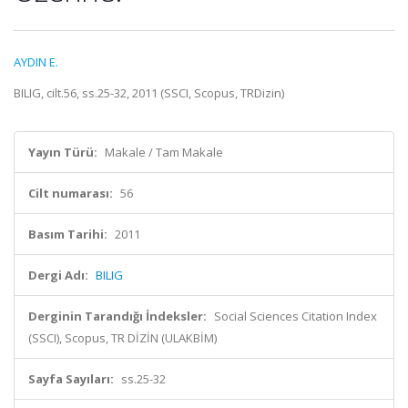
AYDIN E.
BILIG, cilt.56, ss.25-32, 2011 (SSCI, Scopus, TRDizin)
Yayın Türü:
Makale / Tam Makale
Cilt numarası:
56
Basım Tarihi:
2011
Dergi Adı:
BILIG
Derginin Tarandığı İndeksler:
Social Sciences Citation Index
(SSCI), Scopus, TR DİZİN (ULAKBİM)
Sayfa Sayıları:
ss.25-32