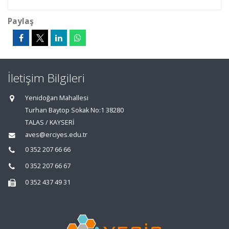
Paylaş
İletişim Bilgileri
Yenidoğan Mahallesi
Turhan Baytop Sokak No:1 38280
TALAS / KAYSERİ
aves@erciyes.edu.tr
0 352 207 66 66
0 352 207 66 67
0 352 437 49 31