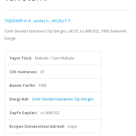
TAŞDEMİR H. K.
,
andaç h.
,
AKÇALI Y. F.
İzmir Devlet Hastanesi Tıp Dergisi, cilt.33, ss.498-502, 1995 (Hakemli
Dergi)
Yayın Türü:
Makale / Tam Makale
Cilt numarası:
33
Basım Tarihi:
1995
Dergi Adı:
İzmir Devlet Hastanesi Tıp Dergisi
Sayfa Sayıları:
ss.498-502
Erciyes Üniversitesi Adresli:
Hayır