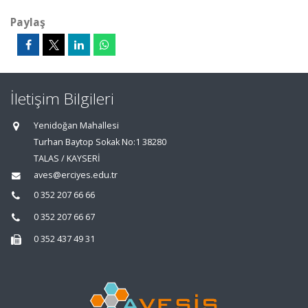
Paylaş
İletişim Bilgileri
Yenidoğan Mahallesi
Turhan Baytop Sokak No:1 38280
TALAS / KAYSERİ
aves@erciyes.edu.tr
0 352 207 66 66
0 352 207 66 67
0 352 437 49 31