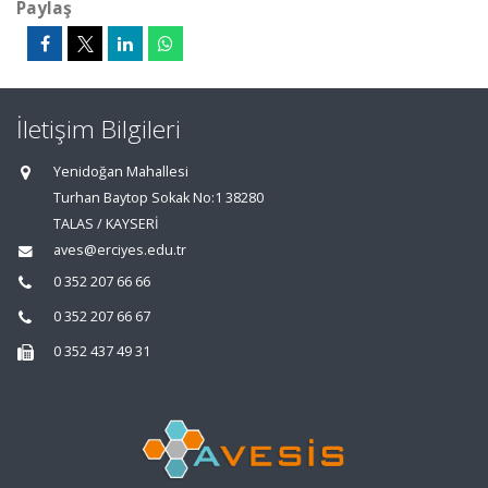
Paylaş
İletişim Bilgileri
Yenidoğan Mahallesi
Turhan Baytop Sokak No:1 38280
TALAS / KAYSERİ
aves@erciyes.edu.tr
0 352 207 66 66
0 352 207 66 67
0 352 437 49 31