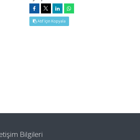
Atıf İçin Kopyala
letişim Bilgileri