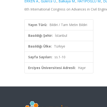
ERKEN A.
,
Gülerce Ü.
,
Balkaya M.
,
HATIPOGLU M.
,
Dü
6th International Congress on Advances in Civil Engine
Yayın Türü:
Bildiri / Tam Metin Bildiri
Basıldığı Şehir:
İstanbul
Basıldığı Ülke:
Türkiye
Sayfa Sayıları:
ss.1-10
Erciyes Üniversitesi Adresli:
Hayır