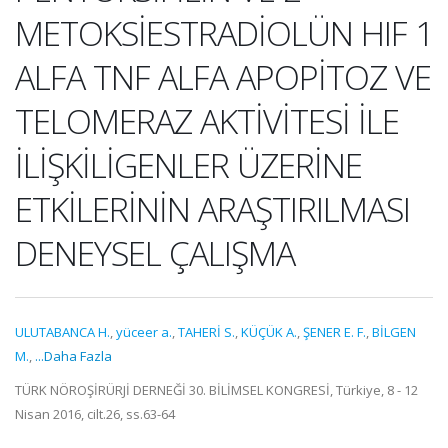
METOKSİESTRADİOLÜN HIF 1
ALFA TNF ALFA APOPİTOZ VE
TELOMERAZ AKTİVİTESİ İLE
İLİŞKİLİGENLER ÜZERİNE
ETKİLERİNİN ARAŞTIRILMASI
DENEYSEL ÇALIŞMA
ULUTABANCA H.
,
yüceer a.
,
TAHERİ S.
,
KÜÇÜK A.
,
ŞENER E. F.
,
BİLGEN
M.
,
...Daha Fazla
TÜRK NÖROŞİRÜRJİ DERNEĞİ 30. BİLİMSEL KONGRESİ, Türkiye, 8 - 12
Nisan 2016, cilt.26, ss.63-64