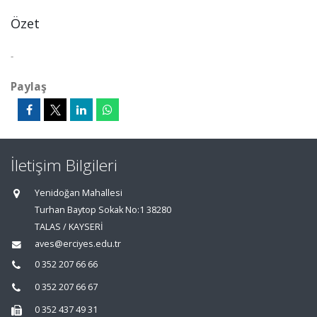
Özet
-
Paylaş
İletişim Bilgileri
Yenidoğan Mahallesi
Turhan Baytop Sokak No:1 38280
TALAS / KAYSERİ
aves@erciyes.edu.tr
0 352 207 66 66
0 352 207 66 67
0 352 437 49 31