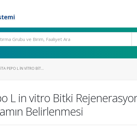
stemi
A PEPO L IN VITRO BIT...
 L in vitro Bitki Rejenerasyo
tamın Belirlenmesi