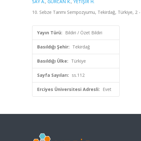
SAY A.
,
GÜRCAN K.
,
YETİŞİR H.
10. Sebze Tarımı Sempozyumu, Tekirdağ, Türkiye, 2 - 04
Yayın Türü:
Bildiri / Özet Bildiri
Basıldığı Şehir:
Tekirdağ
Basıldığı Ülke:
Türkiye
Sayfa Sayıları:
ss.112
Erciyes Üniversitesi Adresli:
Evet