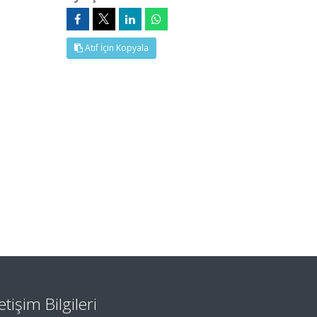
Atıf İçin Kopyala
letişim Bilgileri