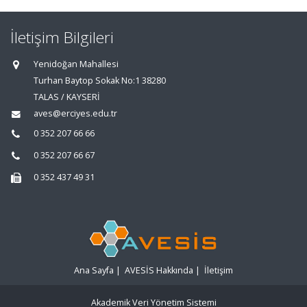
İletişim Bilgileri
Yenidoğan Mahallesi
Turhan Baytop Sokak No:1 38280
TALAS / KAYSERİ
aves@erciyes.edu.tr
0 352 207 66 66
0 352 207 66 67
0 352 437 49 31
Ana Sayfa
|
AVESİS Hakkında
|
İletişim
Akademik Veri Yönetim Sistemi