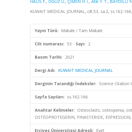
HALİS F.
,
OĞUZ U.
,
ÇİMEN H. İ.
,
Atik Y. T.
,
BAYDİLLİ N
KUWAIT MEDICAL JOURNAL, cilt.53, sa.2, ss.162-166
Yayın Türü:
Makale / Tam Makale
Cilt numarası:
53
Sayı:
2
Basım Tarihi:
2021
Dergi Adı:
KUWAIT MEDICAL JOURNAL
Derginin Tarandığı İndeksler:
Science Citatio
Sayfa Sayıları:
ss.162-166
Anahtar Kelimeler:
Osteoclasts, osteopenia, 
OSTEOPROTEGERIN, FINASTERIDE, EXPRESSION,
Erciyes Üniversitesi Adresli:
Evet