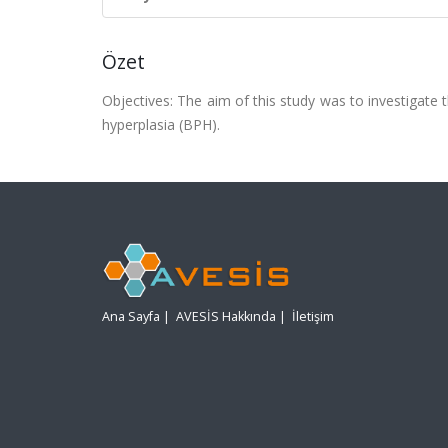
Özet
Objectives: The aim of this study was to investigate 
hyperplasia (BPH).
Ana Sayfa
|
AVESİS Hakkında
|
İletişim