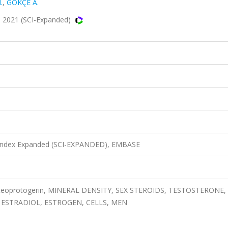
.
,
GÖKÇE A.
, 2021 (SCI-Expanded)
n Index Expanded (SCI-EXPANDED), EMBASE
osteoprotogerin, MINERAL DENSITY, SEX STEROIDS, TESTOSTERONE,
 ESTRADIOL, ESTROGEN, CELLS, MEN