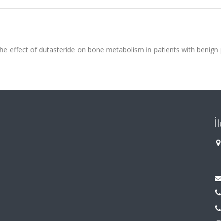
the effect of dutasteride on bone metabolism in patients with benign
İ