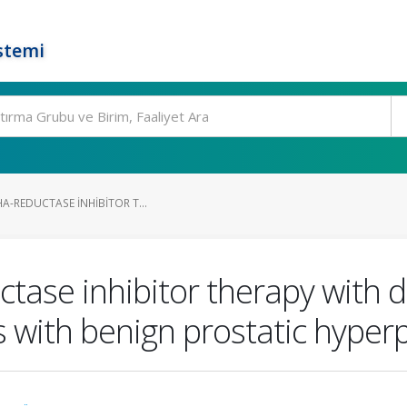
stemi
HA-REDUCTASE INHIBITOR T...
uctase inhibitor therapy with
 with benign prostatic hyperp