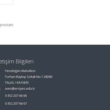
 prostate
letişim Bilgileri
Yenidoğan Mahallesi
Turhan Baytop Sokak No:1 38280
TALAS / KAYSERİ
aves@erciyes.edu.tr
0 352 207 66 66
0 352 207 66 67