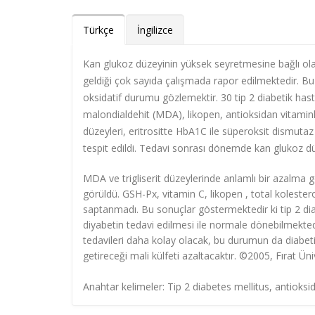
Türkçe
İngilizce
Kan glukoz düzeyinin yüksek seyretmesine bağlı ol
geldiği çok sayıda çalışmada rapor edilmektedir. Bu
oksidatif durumu gözlemektir. 30 tip 2 diabetik ha
malondialdehit (MDA), likopen, antioksidan vitaminler
düzeyleri, eritrositte HbA1C ile süperoksit dismuta
tespit edildi. Tedavi sonrası dönemde kan glukoz 
MDA ve trigliserit düzeylerinde anlamlı bir azalma g
görüldü. GSH-Px, vitamin C, likopen , total kolester
saptanmadı. Bu sonuçlar göstermektedir ki tip 2 diab
diyabetin tedavi edilmesi ile normale dönebilmektedir
tedavileri daha kolay olacak, bu durumun da diabet
getireceği mali külfeti azaltacaktır. ©2005, Fırat Üni
Anahtar kelimeler: Tip 2 diabetes mellitus, antioksid