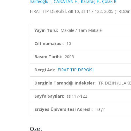
halifeoğlu İ.
,
CANATAN H.
,
Karataş F.
,
Çolak R.
FIRAT TIP DERGİSİ, cilt.10, ss.117-122, 2005 (TRDizin
Yayın Türü:
Makale / Tam Makale
Cilt numarası:
10
Basım Tarihi:
2005
Dergi Adı:
FIRAT TIP DERGİSİ
Derginin Tarandığı İndeksler:
TR DİZİN (ULAK
Sayfa Sayıları:
ss.117-122
Erciyes Üniversitesi Adresli:
Hayır
Özet