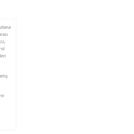
eydana
nrası
oz,
rol
eri
artış
rin