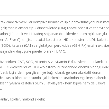
arak diabetik vaskülar komplikasyonlar ve lipid peroksidasyonunun m
 çalışmanın amacı; tip 2 diabetiklerde (DM) tedavi öncesi ve tedavi so
stadan (19 erkek ve 11 kadın) sağlanan örneklerde serum açlık kan gluk
 (A, E ve C), trigliserit, total kolesterol, HDL-kolesterol, LDL-koleste
z (SOD), katalaz (CAT) ve glutatyon peroksidaz (GSH-Px) enzim aktivitel
düzeyindeki düşüşüne parelel olarak HbA1C,
özlenirken; CAT, SOD, vitamin A ve vitamin E düzeylerinde anlamlı bir 
ol, LDL-kolesterol ve HDL-kolesterol düzeylerinde önemli bir değişiklik
etik kişilerde, hiperglisemiye bağlı olarak gelişen oksidatif durum,
. Hastalıkları konusunda ilgili hekimler tarafından eğitilmiş diabetikle
iklerin yaşam kaliteleri olumlu etkileyerek hem kişiye hem de ülkeye
v.
anlar, lipidler, malondialdehit