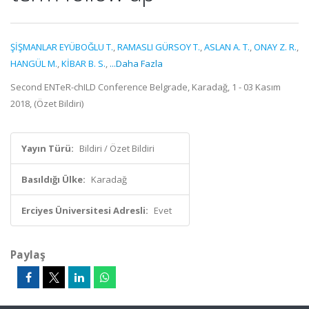
ŞİŞMANLAR EYÜBOĞLU T.
,
RAMASLI GÜRSOY T.
,
ASLAN A. T.
,
ONAY Z. R.
,
HANGÜL M.
,
KİBAR B. S.
,
...Daha Fazla
Second ENTeR-chILD Conference Belgrade, Karadağ, 1 - 03 Kasım
2018, (Özet Bildiri)
Yayın Türü:
Bildiri / Özet Bildiri
Basıldığı Ülke:
Karadağ
Erciyes Üniversitesi Adresli:
Evet
Paylaş