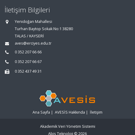
İletişim Bilgileri
Yenidoğan Mahallesi
Turhan Baytop Sokak No:1 38280
TALAS / KAYSERİ
aves@erciyes.edu.tr
0 352 207 66 66
0 352 207 66 67
0 352 437 49 31
Ana Sayfa
|
AVESİS Hakkında
|
İletişim
Akademik Veri Yönetim Sistemi
Abis Teknoloji
© 2026