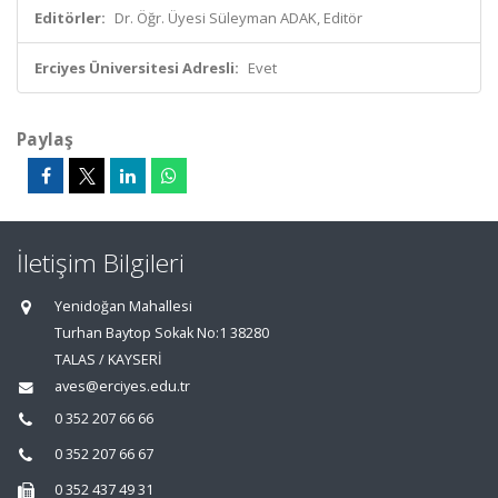
Editörler:
Dr. Öğr. Üyesi Süleyman ADAK, Editör
Erciyes Üniversitesi Adresli:
Evet
Paylaş
İletişim Bilgileri
Yenidoğan Mahallesi
Turhan Baytop Sokak No:1 38280
TALAS / KAYSERİ
aves@erciyes.edu.tr
0 352 207 66 66
0 352 207 66 67
0 352 437 49 31