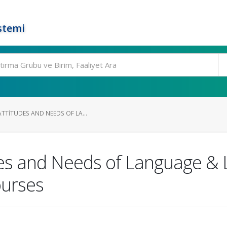
stemi
TTITUDES AND NEEDS OF LA...
des and Needs of Language & 
ourses