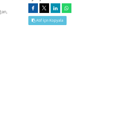
ğan,
Atıf İçin Kopyala