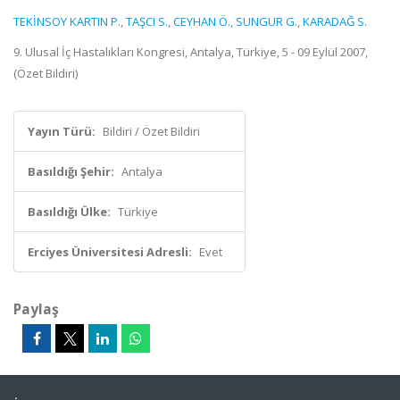
TEKİNSOY KARTIN P.
,
TAŞCI S.
,
CEYHAN Ö.
,
SUNGUR G.
,
KARADAĞ S.
9. Ulusal İç Hastalıkları Kongresi, Antalya, Türkiye, 5 - 09 Eylül 2007,
(Özet Bildiri)
Yayın Türü:
Bildiri / Özet Bildiri
Basıldığı Şehir:
Antalya
Basıldığı Ülke:
Türkiye
Erciyes Üniversitesi Adresli:
Evet
Paylaş