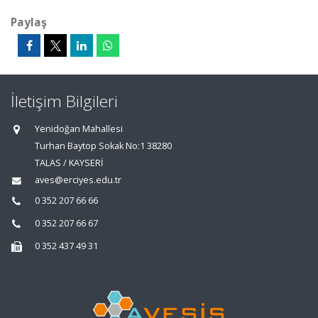
Paylaş
İletişim Bilgileri
Yenidoğan Mahallesi
Turhan Baytop Sokak No:1 38280
TALAS / KAYSERİ
aves@erciyes.edu.tr
0 352 207 66 66
0 352 207 66 67
0 352 437 49 31