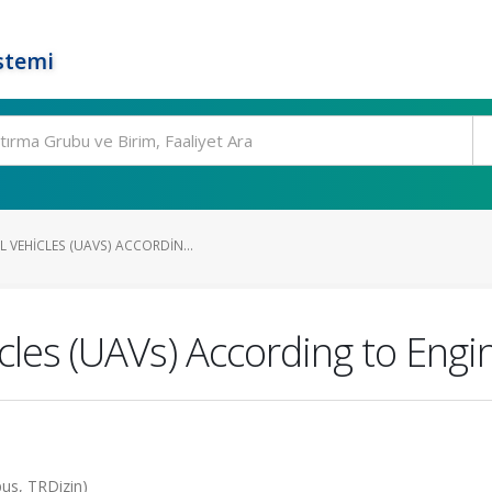
stemi
 VEHICLES (UAVS) ACCORDIN...
les (UAVs) According to Engi
pus, TRDizin)