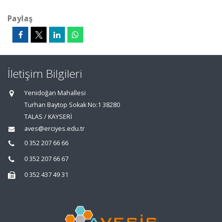
Paylaş
İletişim Bilgileri
Yenidoğan Mahallesi
Turhan Baytop Sokak No:1 38280
TALAS / KAYSERİ
aves@erciyes.edu.tr
0 352 207 66 66
0 352 207 66 67
0 352 437 49 31