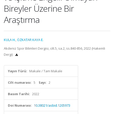
Bireyler Üzerine Bir
Araştırma
KULA H.
,
ÖZKATAR KAYA E.
Akdeniz Spor Bilimleri Dergisi, cilt.5, sa.2, ss.840-856, 2022 (Hakemli
Dergi)
Yayın Türü:
Makale / Tam Makale
Cilt numarası:
5
Sayı:
2
Basım Tarihi:
2022
Doi Numarası:
10.38021/asbid.1205973