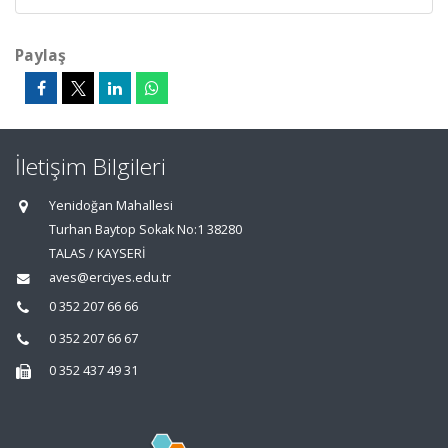
Paylaş
İletişim Bilgileri
Yenidoğan Mahallesi
Turhan Baytop Sokak No:1 38280
TALAS / KAYSERİ
aves@erciyes.edu.tr
0 352 207 66 66
0 352 207 66 67
0 352 437 49 31