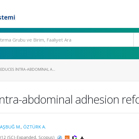
stemi
REDUCES INTRA-ABDOMINAL A...
 intra-abdominal adhesion ref
AŞBUĞ M.
,
ÖZTÜRK A.
012 (SCI-Expanded, Scopus)