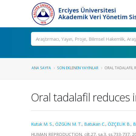
Erciyes Üniversitesi
Akademik Veri Yönetim Si
Ara
ANA SAYFA
SON EKLENEN YAYINLAR
ORAL TADALAFIL 
Oral tadalafil reduces
Kutuk M. S.
,
ÖZGÜN M. T.
,
Batukan C.
,
ÖZÇELİK B.
,
B
HUMAN REPRODUCTION, cilt.27, sa.3, ss.733-737, 2