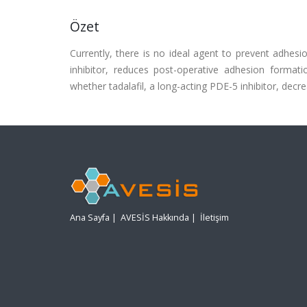
Özet
Currently, there is no ideal agent to prevent adhes
inhibitor, reduces post-operative adhesion formatio
whether tadalafil, a long-acting PDE-5 inhibitor, decr
Ana Sayfa
|
AVESİS Hakkında
|
İletişim