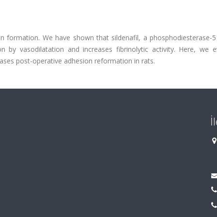
ion formation. We have shown that sildenafil, a phosphodiesterase-5
n by vasodilatation and increases fibrinolytic activity. Here, we e
eases post-operative adhesion reformation in rats.
İ