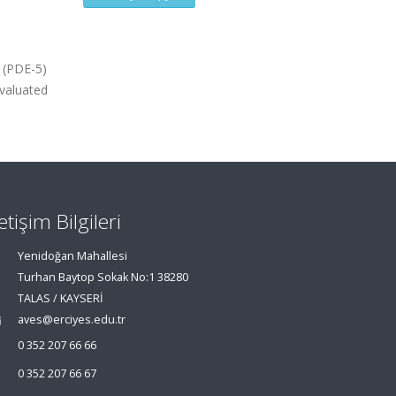
 (PDE-5)
valuated
letişim Bilgileri
Yenidoğan Mahallesi
Turhan Baytop Sokak No:1 38280
TALAS / KAYSERİ
aves@erciyes.edu.tr
0 352 207 66 66
0 352 207 66 67