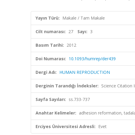
Yayın Türü:
Makale / Tam Makale
Cilt numarası:
27
Sayı:
3
Basım Tarihi:
2012
Doi Numarası:
10.1093/humrep/der439
Dergi Adı:
HUMAN REPRODUCTION
Derginin Tarandığı İndeksler:
Science Citation
Sayfa Sayıları:
ss.733-737
Anahtar Kelimeler:
adhesion reformation, tadala
Erciyes Üniversitesi Adresli:
Evet