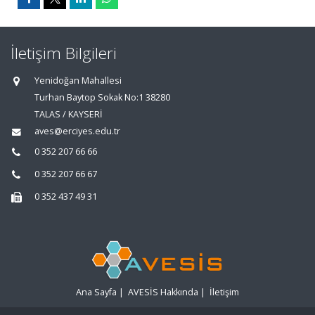
İletişim Bilgileri
Yenidoğan Mahallesi
Turhan Baytop Sokak No:1 38280
TALAS / KAYSERİ
aves@erciyes.edu.tr
0 352 207 66 66
0 352 207 66 67
0 352 437 49 31
Ana Sayfa
|
AVESİS Hakkında
|
İletişim