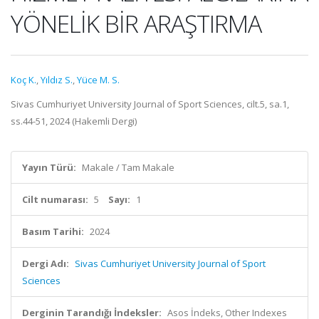
YÖNELİK BİR ARAŞTIRMA
Koç K.
,
Yıldız S.
,
Yüce M. S.
Sivas Cumhuriyet University Journal of Sport Sciences, cilt.5, sa.1,
ss.44-51, 2024 (Hakemli Dergi)
Yayın Türü:
Makale / Tam Makale
Cilt numarası:
5
Sayı:
1
Basım Tarihi:
2024
Dergi Adı:
Sivas Cumhuriyet University Journal of Sport
Sciences
Derginin Tarandığı İndeksler:
Asos İndeks, Other Indexes