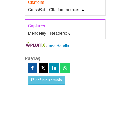
Citations
CrossRef - Citation Indexes:
4
Captures
Mendeley - Readers:
6
-
see details
Paylaş
Atıf İçin Kopyala