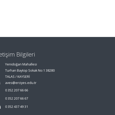
letişim Bilgileri
Yenidoğan Mahallesi
Turhan Baytop Sokak No:1 38280
TALAS / KAYSERİ
aves@erciyes.edu.tr
0 352 207 66 66
0 352 207 66 67
0 352 437 49 31