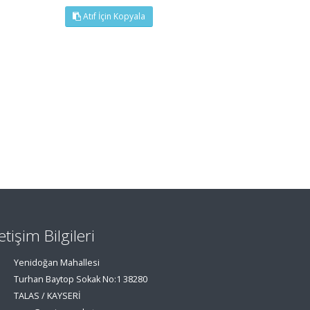
Atıf İçin Kopyala
letişim Bilgileri
Yenidoğan Mahallesi
Turhan Baytop Sokak No:1 38280
TALAS / KAYSERİ