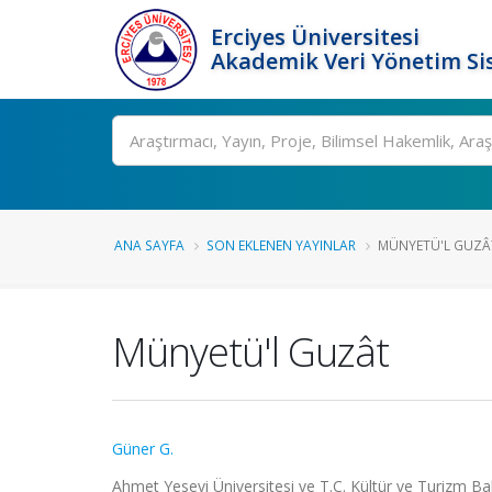
Erciyes Üniversitesi
Akademik Veri Yönetim Si
Ara
ANA SAYFA
SON EKLENEN YAYINLAR
MÜNYETÜ'L GUZÂ
Münyetü'l Guzât
Güner G.
Ahmet Yesevi Üniversitesi ve T.C. Kültür ve Turizm Bak