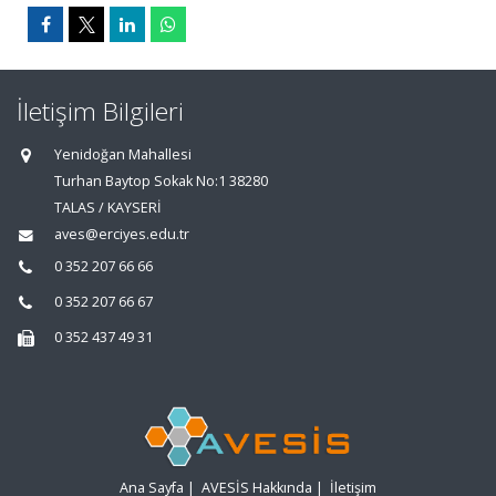
İletişim Bilgileri
Yenidoğan Mahallesi
Turhan Baytop Sokak No:1 38280
TALAS / KAYSERİ
aves@erciyes.edu.tr
0 352 207 66 66
0 352 207 66 67
0 352 437 49 31
Ana Sayfa
|
AVESİS Hakkında
|
İletişim