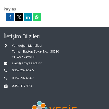
Paylaş
İletişim Bilgileri
Yenidoğan Mahallesi
Turhan Baytop Sokak No:1 38280
TALAS / KAYSERİ
aves@erciyes.edu.tr
0 352 207 66 66
0 352 207 66 67
0 352 437 49 31