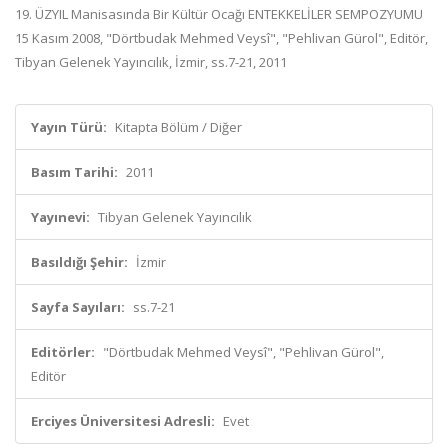
19. ÜZYIL Manisasında Bir Kültür Ocağı ENTEKKELİLER SEMPOZYUMU
15 Kasım 2008, "Dörtbudak Mehmed Veysî", "Pehlivan Gürol", Editör,
Tibyan Gelenek Yayıncılık, İzmir, ss.7-21, 2011
Yayın Türü:
Kitapta Bölüm / Diğer
Basım Tarihi:
2011
Yayınevi:
Tibyan Gelenek Yayıncılık
Basıldığı Şehir:
İzmir
Sayfa Sayıları:
ss.7-21
Editörler:
"Dörtbudak Mehmed Veysî", "Pehlivan Gürol",
Editör
Erciyes Üniversitesi Adresli:
Evet