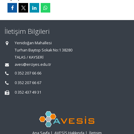
İletişim Bilgileri
Yenidoğan Mahallesi
Turhan Baytop Sokak No:1 38280
TALAS / KAYSERİ
aves@erciyes.edu.tr
0 352 207 66 66
0 352 207 66 67
0 352 437 49 31
Ana Sayfa
|
AVESİS Hakkında
|
İletişim