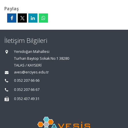
Paylaş
İletişim Bilgileri
Yenidoğan Mahallesi
Turhan Baytop Sokak No:1 38280
TALAS / KAYSERİ
aves@erciyes.edu.tr
0 352 207 66 66
0 352 207 66 67
0 352 437 49 31