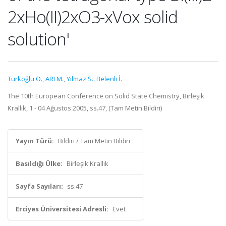
2xHo(II)2xO3-xVox solid
solution'
Türkoğlu O.
,
ARI M.
,
Yılmaz S.
,
Belenli İ.
The 10th European Conference on Solid State Chemistry, Birleşik
Krallık, 1 - 04 Ağustos 2005, ss.47, (Tam Metin Bildiri)
Yayın Türü:
Bildiri / Tam Metin Bildiri
Basıldığı Ülke:
Birleşik Krallık
Sayfa Sayıları:
ss.47
Erciyes Üniversitesi Adresli:
Evet