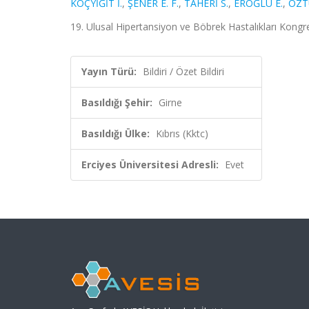
KOÇYİĞİT İ.
,
ŞENER E. F.
,
TAHERİ S.
,
EROĞLU E.
,
ÖZT
19. Ulusal Hipertansiyon ve Böbrek Hastalıkları Kongresi
Yayın Türü:
Bildiri / Özet Bildiri
Basıldığı Şehir:
Girne
Basıldığı Ülke:
Kıbrıs (Kktc)
Erciyes Üniversitesi Adresli:
Evet