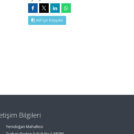
Atıf İçin Kopyala
letişim Bilgileri
Yenidoğan Mahallesi
Turhan Baytop Sokak No:1 38280