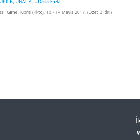
ÜRK F.
,
ÜNAL A.
,
...Daha Fazla
, Girne, Kıbrıs (Kktc), 10 - 14 Mayıs 2017, (Özet Bildiri)
İ