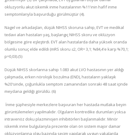
okluzyonlu akut iskemik inme hastalarının %11'inin hafif inme
semptomlarıyla başvurduğu görülmüştür (4).
Nagel ve arkadaşları, düşük NIHSS skoruna sahip, EVT ve medikal
tedavi alan hastaları yaş, başlangıç NIHSS skoru ve oklüzyon
bölgesine göre eşleştirdi. EVT alan hastalarda daha yüksek oranda
olumlu sonuç elde edildi (mRS skoru ≤2, OR= 3,1; %84,4'e karşı %70,1;
p=0,03).(5)
Düşük NIHSS skorlarına sahip 1.083 akut LVO hastasının yer aldığı
çalışmada, erken nörolojik bozulma (END), hastaların yaklaşık
%20'sinde, çoğunlukla semptom zamanından sonraki 48 saat içinde
meydana geldiği görüldü. (6)
İnme şüphesiyle merkezlere başvuran her hastada mutlaka beyin
görüntülemeleri yapılmalıdır. Olguların kontredike durumları yoksa
intravenöz doku plazminojen inhibitörleri başlanmalıdır. Minör
iskemik inme bulgularıyla prezente olan ön sistem major damar
oklüzyonlarına olgu bazında seçim yapılarak uygun vakalarda