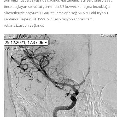
Son olgumuzda 58 yaşında kadındı. Hastanemiz acil servisine 5 saat
önce başlayan sol vücut yarımında 3/5 kuvvet, konuşma bozukluğu
şikayetleriyle başvurdu. Görüntülemelerle sağ MCA M1 oklüzyonu
saptandı. Başvuru NIHSS’si 5 idi. Aspirasyon sonrası tam
rekanalizasyon sağlandı.