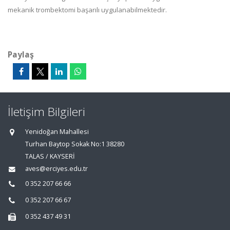
mekanik trombektomi başarılı uygulanabilmektedir.
Paylaş
İletişim Bilgileri
Yenidoğan Mahallesi
Turhan Baytop Sokak No:1 38280
TALAS / KAYSERİ
aves@erciyes.edu.tr
0 352 207 66 66
0 352 207 66 67
0 352 437 49 31