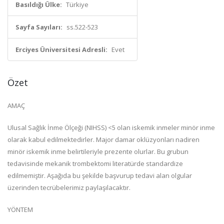
Basıldığı Ülke:
Türkiye
Sayfa Sayıları:
ss.522-523
Erciyes Üniversitesi Adresli:
Evet
Özet
AMAÇ
Ulusal Sağlık İnme Ölçeği (NIHSS) <5 olan iskemik inmeler minör inme
olarak kabul edilmektedirler. Major damar oklüzyonları nadiren
minör iskemik inme belirtileriyle prezente olurlar. Bu grubun
tedavisinde mekanik trombektomi literatürde standardize
edilmemiştir. Aşağıda bu şekilde başvurup tedavi alan olgular
üzerinden tecrübelerimiz paylaşılacaktır.
YÖNTEM