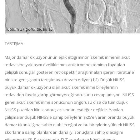
TARTIŞMA
Major damar oklüzyonunun eşlik ettiği minör iskemik inmenin akut
tedavisine yaklaşım özellikle mekanik trombektominin faydaları
çelişkili sonuçlar gösteren retrospektif araştırmaları içeren literatürle
birlikte geniş çapta tartışılmaya devam ediyor (1,2). Düşük NIHSS
büyük damar oklüzyonu olan akut iskemik inme bireylerinin
tedaviden fayda görüp görmeyeceği sorusunu cevaplamıyor. NIHSS
genel akut iskemik inme sonucunun öngörüsü olsa da tüm düşük
NIHSS puanları klinik sonuç açısından eşdeğer değildir. Yapılan
çalışmalar düşük NIHSS’e sahip bireylerin %25’e varan oranda büyük
damar tıkanıklığına sahip olabileceğini ve bu bireylerin yüksek NIHSS
skorlarına sahip olanlardan daha iyi sonuçlara sahip olacağını
göstermiştir (3). Bir çalışmada, EVT uygulanan büyük damar