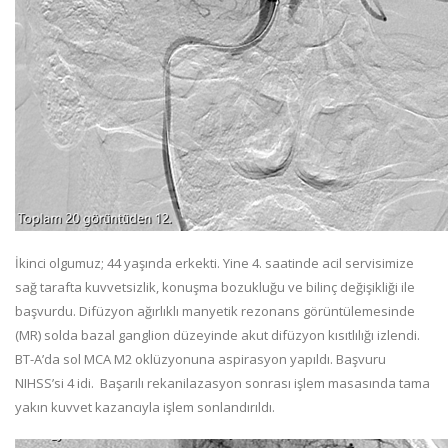
İkinci olgumuz; 44 yaşında erkekti. Yine 4. saatinde acil servisimize
sağ tarafta kuvvetsizlik, konuşma bozukluğu ve bilinç değişikliği ile
başvurdu. Difüzyon ağırlıklı manyetik rezonans görüntülemesinde
(MR) solda bazal ganglion düzeyinde akut difüzyon kısıtlılığı izlendi.
BT-A’da sol MCA M2 oklüzyonuna aspirasyon yapıldı. Başvuru
NIHSS’si 4 idi. Başarılı rekanilazasyon sonrası işlem masasında tama
yakın kuvvet kazancıyla işlem sonlandırıldı.