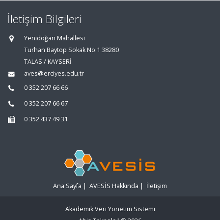
İletişim Bilgileri
Yenidoğan Mahallesi
Turhan Baytop Sokak No:1 38280
TALAS / KAYSERİ
aves@erciyes.edu.tr
0 352 207 66 66
0 352 207 66 67
0 352 437 49 31
Ana Sayfa
|
AVESİS Hakkında
|
İletişim
Akademik Veri Yönetim Sistemi