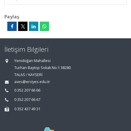
Paylaş
İletişim Bilgileri
Yenidoğan Mahallesi
Turhan Baytop Sokak No:1 38280
TALAS / KAYSERİ
aves@erciyes.edu.tr
0 352 207 66 66
0 352 207 66 67
0 352 437 49 31