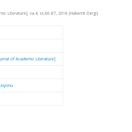
c Literature], sa.4, ss.66-87, 2016 (Hakemli Dergi)
rnal of Academic Literature]
ksiyonu