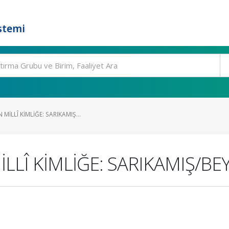
stemi
İLLÎ KİMLİĞE: SARIKAMIŞ...
LLÎ KİMLİĞE: SARIKAMIŞ/B