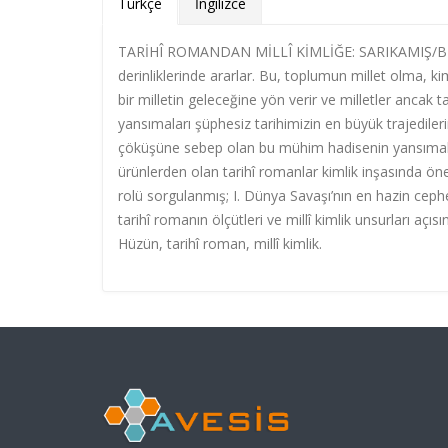
Türkçe
İngilizce
TARİHÎ ROMANDAN MİLLÎ KİMLİĞE: SARIKAMIŞ/BEYAZ H
derinliklerinde ararlar. Bu, toplumun millet olma, ki
bir milletin geleceğine yön verir ve milletler ancak t
yansımaları şüphesiz tarihimizin en büyük trajediler
çöküşüne sebep olan bu mühim hadisenin yansımalarını
ürünlerden olan tarihî romanlar kimlik inşasında öne
rolü sorgulanmış; I. Dünya Savaşı’nın en hazin ceph
tarihî romanın ölçütleri ve millî kimlik unsurları aç
Hüzün, tarihî roman, millî kimlik.