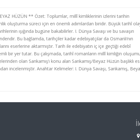
ÜZÜN ** Özet: Toplumlar, millî kimliklerinin izlerini tarihin
mlik oluşturma süreci için en önemli adımlardan biridir. Büyük tarihî ola
arihlerinin ışığında bugüne bakabilirler. I. Dünya Savaşı ve bu savaşın
indendir. Bu bağlamda, tarihçiler kadar edebiyatçılar da Osmanlı’nın
 eserlerine aktarmıştır. Tarih ile edebiyatın iç içe geçtiği edebî
mli bir yer tutar. Bu çalışmada, tarihî romanların millî kimliğin oluşum
elerinden olan Sarıkamış’ı konu alan Sarıkamış/Beyaz Hüzün başlıklı es
ısından incelenmiştir. Anahtar Kelimeler: I. Dünya Savaşı, Sarıkamış, Bey
İ