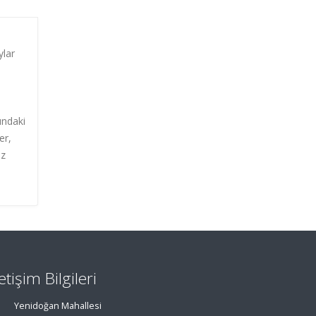
ylar
undaki
er,
az
letişim Bilgileri
Yenidoğan Mahallesi