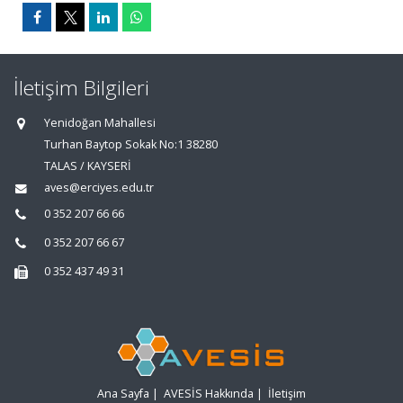
İletişim Bilgileri
Yenidoğan Mahallesi
Turhan Baytop Sokak No:1 38280
TALAS / KAYSERİ
aves@erciyes.edu.tr
0 352 207 66 66
0 352 207 66 67
0 352 437 49 31
Ana Sayfa
|
AVESİS Hakkında
|
İletişim