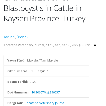
Blastocystis in Cattle in
Kayseri Province, Turkey
Tavur A.
,
Önder Z.
Kocatepe Veterinary Journal, cilt.15, sa.1, ss.1-6, 2022 (TRDizin)
Yayın Türü:
Makale / Tam Makale
Cilt numarası:
15
Sayı:
1
Basım Tarihi:
2022
Doi Numarası:
10.30607/kvj.996557
Dergi Adı:
Kocatepe Veterinary Journal