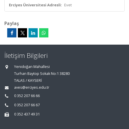
Erciyes Üniversitesi Adresli:
Evet
Paylaş
İletişim Bilgileri
Yenidoğan Mahallesi
Turhan Baytop Sokak No:1 38280
TALAS / KAYSERİ
aves@erciyes.edu.tr
0 352 207 66 66
0 352 207 66 67
0 352 437 49 31