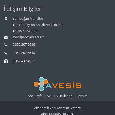
İletişim Bilgileri
Yenidoğan Mahallesi
Turhan Baytop Sokak No:1 38280
TALAS / KAYSERİ
aves@erciyes.edu.tr
0 352 207 66 66
0 352 207 66 67
0 352 437 49 31
Ana Sayfa
|
AVESİS Hakkında
|
İletişim
Akademik Veri Yönetim Sistemi
Abis Teknoloji
© 2026