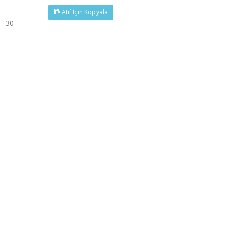
Atıf İçin Kopyala
 - 30