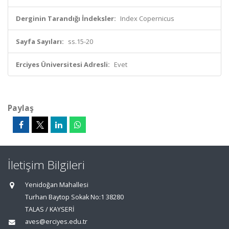
Derginin Tarandığı İndeksler:
Index Copernicus
Sayfa Sayıları:
ss.15-20
Erciyes Üniversitesi Adresli:
Evet
Paylaş
İletişim Bilgileri
Yenidoğan Mahallesi
Turhan Baytop Sokak No:1 38280
TALAS / KAYSERİ
aves@erciyes.edu.tr