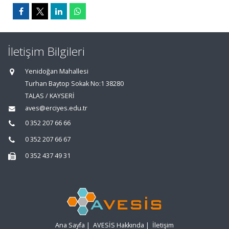
İletişim Bilgileri
Yenidoğan Mahallesi
Turhan Baytop Sokak No:1 38280
TALAS / KAYSERİ
aves@erciyes.edu.tr
0 352 207 66 66
0 352 207 66 67
0 352 437 49 31
Ana Sayfa
|
AVESİS Hakkında
|
İletişim